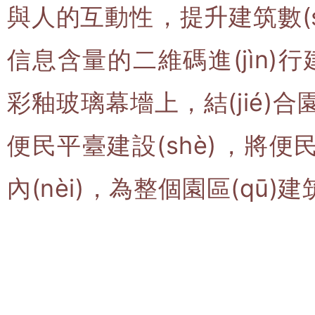
與人的互動性，提升建筑數(shù
信息含量的二維碼進(jìn)行建
彩釉玻璃幕墻上，結(jié)合園區
便民平臺建設(shè)
內(nèi)，為整個園區(qū)