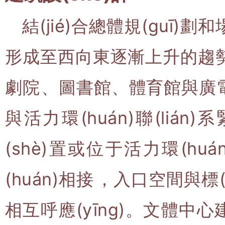
結(jié)合總體規(guī
形成至西向東逐漸上升的趨勢
劇院、圖書館、體育館與
與活力環(huán)聯(lián
(shè)置或位于活力環(h
(huán)相接，入口空
相互呼應(yīng)。文體中心建筑與