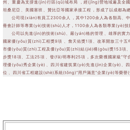
州、重慶為支撐進(jìn)行區(qū)域布局，經(jīng)營地域遍及全國；境
坦桑尼亞、美國塞班、贊比亞等國家承接工程，形成了以成都為總部
公司現(xiàn)有員工2300余人，其中1200余人為各類
冊會計師等專業(yè)技術(shù)人才，1100余人為各類專業(yè)技師及技
公司以先進(jìn)的技術(shù)、嚴(yán)格的管理、雄厚的實力
國家優(yōu)質(zhì)工程獎9項、詹天佑獎1項、改革開放三
市優(yōu)質(zhì)工程及優(yōu)質(zhì)結(jié)構(gòu)獎15
步獎18項、工法25項、發(fā)明專利25項，多次榮獲國家級“守合同重
理優(yōu)秀企業(yè)、四川省建筑業(yè)先進(jìn)企業(y
位、四川省工程建設(shè)系統(tǒng)“用戶滿意”企業(yè)等榮譽