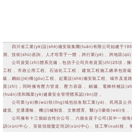
四川省工業(yè)設(shè)備安裝集團(tuán)有限公司始建于1952年
測、技術(shù)咨詢、人才培育于一體，跨行業(yè)、跨地區(
公司資質(zhì)體系完備，包括子公司共有資質(zhì)25項，擁有境
工程、市政公用工程、石油化工工程、建筑工程施工總承包壹級，
級，鋼結(jié)構(gòu)工程、起重設(shè)備安裝工程、城市及道路
質(zhì)，同時擁有壓力管道、壓力容器、鍋爐、電梯特種設(shè)
(huán)境和職業(yè)健康安全管理體系認(rèn)證。
公司業(yè)務(wù)領(lǐng)域包括各類工業(yè)、民用及公共工程
建筑、交通運輸、機(jī)械制造、文教體育、醫(yī)藥衛(wèi)生
公司擁有十三個綜合性分公司、六個全資子公司(其中一個海外有限公司
訓(xùn)中心、安裝技能鑒定培訓(xùn)中心、技工學(xué)校、