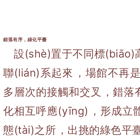
錯落有序，綠化平臺
設(shè)置于不同標(biā
聯(lián)系起來，場館不
多層次的接觸和交叉，
化相互呼應(yīng)，
態(tài)之所，出挑的