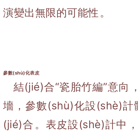
演變出無限的可能性。
參數(shù)化表皮
結(jié)合“瓷胎竹編”意
墻，參數(shù)化設(shè)計
(jié)合。表皮設(shè