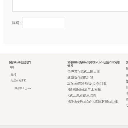
昵稱：
關(GUĀN)注我們
柏慕BIM標(BIĀO)準(ZHǓN)化應(YĪNG)用
支
體系
QQ
全專業(yè)施工圖出圖
微博
建筑節(jié)能計算
社區(qū)博客
設(shè)備冷熱負(fù)荷計算
D
微信號:lc_bim
國標(biāo)清單工程量
?
?
施工運維信息管理
?
R
標(biāo)準(zhǔn)化族庫材質(zhì)庫
?