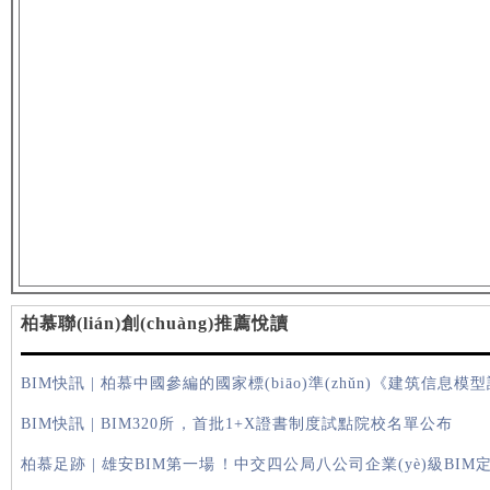
柏慕聯(lián)創(chuàng)推薦悅讀
BIM快訊 | 柏慕中國參編的國家標(biāo)準(zhǔn)《建筑信息模型設(s
BIM快訊 | BIM320所，首批1+X證書制度試點院校名單公布
柏慕足跡 | 雄安BIM第一場！中交四公局八公司企業(yè)級BIM定