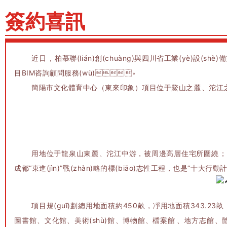
簽約喜訊
近日，柏慕聯(lián)創(chuàng)與四川省工業(yè)設
目BIM咨詢顧問服務(wù)。
簡陽市文化體育中心（東來印象）項目位于鰲山之麓、沱江之濱的簡東新
用地位于龍泉山東麓、沱江中游，被周邊高層住宅所圍繞；東西向
成都“東進(jìn)”戰(zhàn)略的標(biāo)志性工程，也是“十大行
項目規(guī)劃總用地面積約450畝，凈用地面積343.23畝
圖書館、文化館、美術(shù)館、博物館、檔案館、地方志