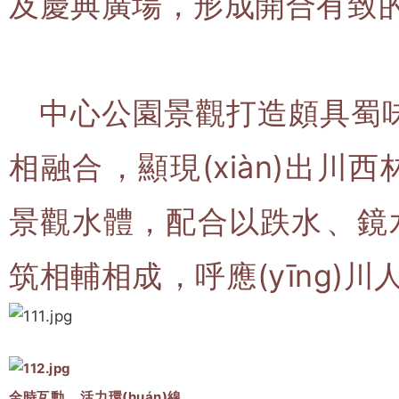
及慶典廣場，形成開合有致的序
中心公園景觀打造頗具蜀
相融合，顯現(xiàn)出川
景觀水體，配合以跌水、鏡
筑相輔相成，呼應(yīng)
全時互動，活力環(huán)線