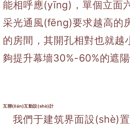
能相呼應(yīng)，單個立面六
采光通風(fēng)要求越高的
的房間，其開孔相對也就越小
夠提升幕墻30%-60%的遮陽
互聯(lián)互動設(shè)計
我們于建筑界面設(shè)置