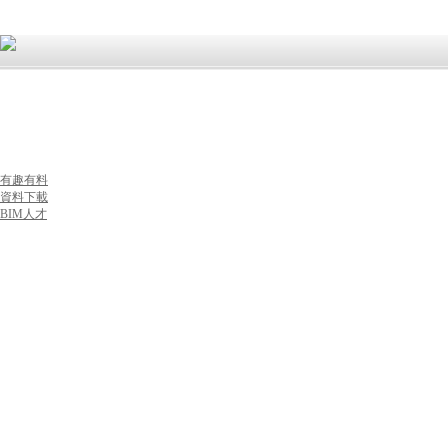
首頁
新聞資訊
每日一技
BIM定制
BIM咨詢
BIM培訓(xùn)
有趣有料
資料下載
BIM人才