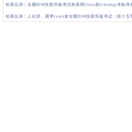
柏慕足跡 | 全國BIM技能等級考試柏慕聯(lián)創(chuàng)考點考前培訓
柏慕足跡 | 人社部、圖學(xué)會全國BIM技能等級考試（第十五期