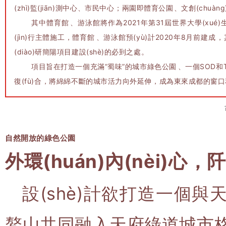
(zhì)監(jiān)測中心、市民中心；兩園即體育公園、文創(chuàn
其中體育館、游泳館將作為2021年第31屆世界大學(xué)
(jìn)行主體施工，體育館、游泳館預(yù)計2020年8月前建成
(diào)研簡陽項目建設(shè)的必到之處。
項目旨在打造一個充滿“蜀味”的城市綠色公園、一個S
復(fù)合，將綿綿不斷的城市活力向外延伸，成為東來成都的窗口和嶄新
自然開放的綠色公園
外環(huán)內(nèi)心
設(shè)計欲打造一個與
鰲山共同融入天府綠道城市格