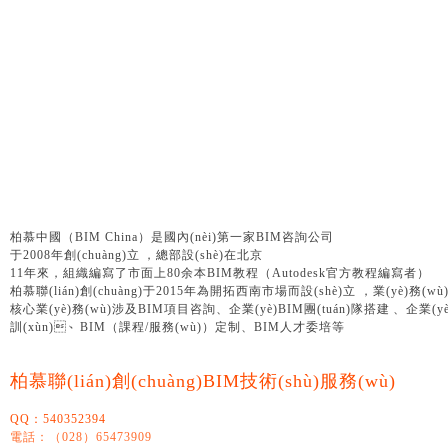
柏慕中國（BIM China）是國內(nèi)第一家BIM咨詢公司
于2008年創(chuàng)立，總部設(shè)在北京
11年來，
組織編寫了市面上80余本BIM教程（Autodesk官方教程編寫者）
柏慕聯(lián)創(chuàng)于2015年為開拓西南市場而設(shè)立，業(yè)務(
核心業(yè)務(wù)涉及BIM項目咨詢、企業(yè)BIM團(tuán)隊搭建、企業(yè)BI
訓(xùn)、BIM（課程/服務(wù)）定制、BIM人才委培等
柏慕聯(lián)創(chuàng)BIM技術(shù)服務(wù)
QQ：540352394
電話：（028）65473909