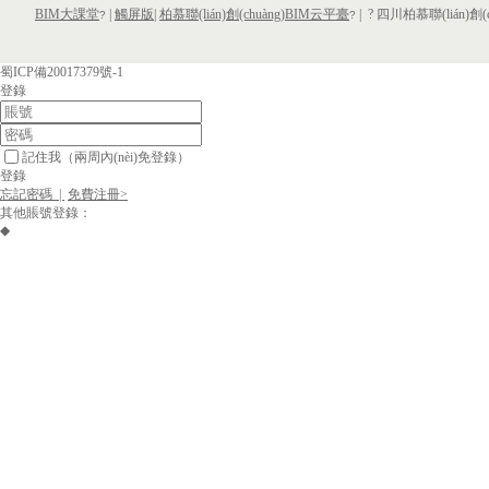
BIM大課堂
|
觸屏版
|
柏慕聯(lián)創(chuàng)BIM云平臺
|
? 四川柏慕聯(lián)創(
?
?
蜀ICP備20017379號-1
登錄
記住我
（兩周內(nèi)免登錄）
登錄
忘記密碼 |
免費注冊>
其他賬號登錄：
◆