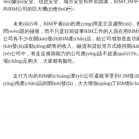
shù)據(jù)安全、信息安全、城市安全和外部因素，BIM/CIM平臺(tá
向BIM公司的巨大機(jī)會(huì)。
未來(lái)5年，BIM平臺(tái)的應(yīng)用是主流趨勢(sh
問(wèn)題的碰撞，而不只是目前從事BIM工作的人員在用BIM
公司有不少在開(kāi)發(fā)BIM產(chǎn)品，給公司增加造
(kāi)發(fā)滾動(dòng)銷售的收入、融資和貸款等方式維持開(kāi)
(yè)公司中，有走這條路能力的公司應(yīng)該不超過(guò)15%。朝著
場(chǎng)足夠大，大家都有飯吃。
走IT方向的BIM創(chuàng)業(yè)公司還能享受到CIM發(fā
(yīng)用產(chǎn)品的開(kāi)發(fā)，大大增強(qiáng)了BIM創