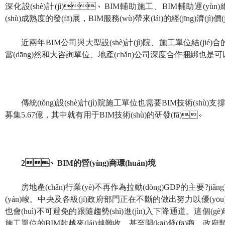
深化設(shè)計(jì)、BIM輔助施工、BIM輔助運(yùn)維等全生
(shù)成熟度的發(fā)展，BIM服務(wù)帶來(lái)的經(jīng)濟(jì)價(j
近兩年BIM公司與大型設(shè)計(jì)院、施工單位結(jié
當(dāng)然和大咨詢單位、地產(chǎn)公司深度合作捆綁也是可以的
傳統(tǒng)設(shè)計(jì)院施工單位也需要BIM技術(shù
募集5.67億，其中就有用于BIM技術(shù)的研發(fā)。
2、BIM的營(yíng)商環(huán)境
房地產(chǎn)行業(yè)不再作為拉動(dòng)GDP的主要?jiǎng
(yán)峻。中央及各級(jí)政府部門正在不斷的做出努力以優(yōu)化營
也會(huì)不可避免的跟隨趨勢(shì)進(jìn)入下降通道。這個(gè)時(s
施工單位的BIM款越來(lái)越難收，甚至開(kāi)發(fā)商、政