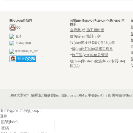
關(GUĀN)注我們
柏慕BIM標(BIĀO)準(ZHǓN)化應(YĪNG)用
支
體系
QQ
全專業(yè)施工圖出圖
建筑節(jié)能計(jì)算
微博
設(shè)備冷熱負(fù)荷計(jì)算
社區(qū)博客
D
國(guó)標(biāo)清單工程量
?
微信號(hào):lc_bim
?
施工運(yùn)維信息管理
?
R
標(biāo)準(zhǔn)化族庫(kù)材質(zhì)
?
庫(kù)
BIM大課堂
|
觸屏版
|
柏慕聯(lián)創(chuàng)BIM云平臺(tái)
|
? 四川柏慕聯(lián
?
?
蜀ICP備20017379號(hào)-1
登錄