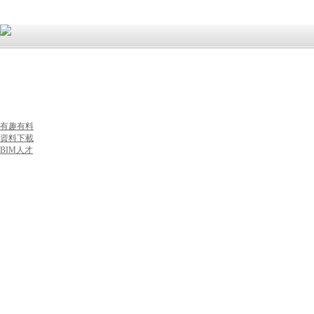
首頁(yè)
新聞資訊
每日一技
BIM定制
BIM咨詢
BIM培訓(xùn)
有趣有料
資料下載
BIM人才